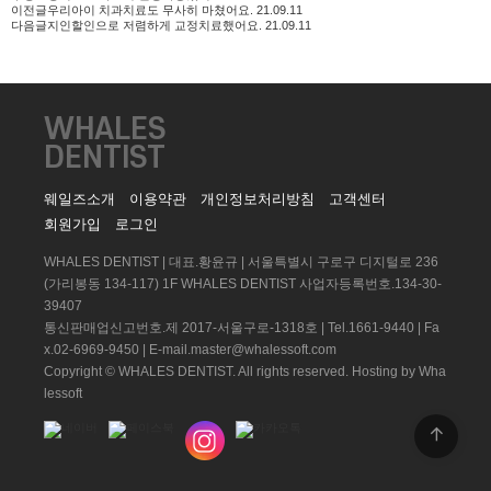
이전글
우리아이 치과치료도 무사히 마쳤어요.
21.09.11
다음글
지인할인으로 저렴하게 교정치료했어요.
21.09.11
WHALES
DENTIST
웨일즈소개
이용약관
개인정보처리방침
고객센터
회원가입
로그인
WHALES DENTIST | 대표.황윤규 | 서울특별시 구로구 디지털로 236
(가리봉동 134-117) 1F WHALES DENTIST 사업자등록번호.134-30-
39407
통신판매업신고번호.제 2017-서울구로-1318호 | Tel.1661-9440 | Fa
x.02-6969-9450 | E-mail.master@whalessoft.com
Copyright © WHALES DENTIST. All rights reserved.
Hosting by Wha
lessoft