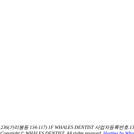
(가리봉동 134-117) 1F WHALES DENTIST 사업자등록번호.134-
Copyright © WHALES DENTIST. All rights reserved.
Hosting by Whal