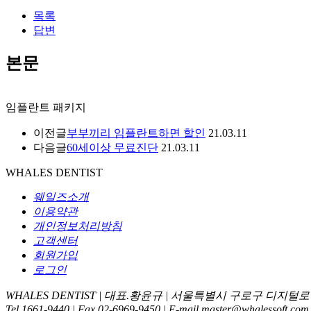
목록
답변
본문
임플란트 패키지
이전글
부부끼리 임플란트하면 할인
21.03.11
다음글
60세이상 무료진단
21.03.11
WHALES DENTIST
웨일즈소개
이용약관
개인정보처리방침
고객센터
회원가입
로그인
WHALES DENTIST | 대표.황윤규 | 서울특별시 구로구 디지털로 236
Tel.1661-9440 | Fax.02-6969-9450 | E-mail.master@whalessoft.com